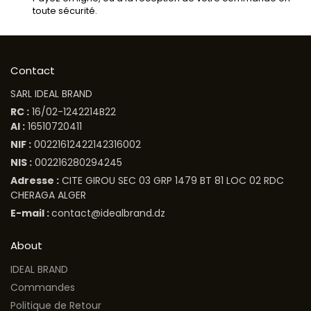
toute sécurité.
Contact
SARL IDEAL BRAND
RC :
16/02-1242214B22
AI :
16510720411
NIF :
00221612422142316002
NIS :
002216280294245
Adresse :
CITE GIROU SEC 03 GRP 1479 BT 81 LOC 02 RDC
CHERAGA ALGER
E-mail :
contact@idealbrand.dz
About
IDEAL BRAND
Commandes
Politique de Retour