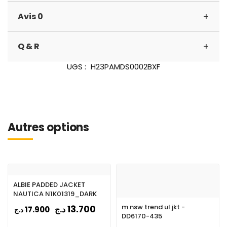
+
Avis 0
+
Q & R
UGS :
H23PAMDS0002BXF
Autres options
ALBIE PADDED JACKET
NAUTICA N1K01319_DARK
m nsw trend ul jkt -
13.700
د.ج
17.900
د.ج
DD6170-435