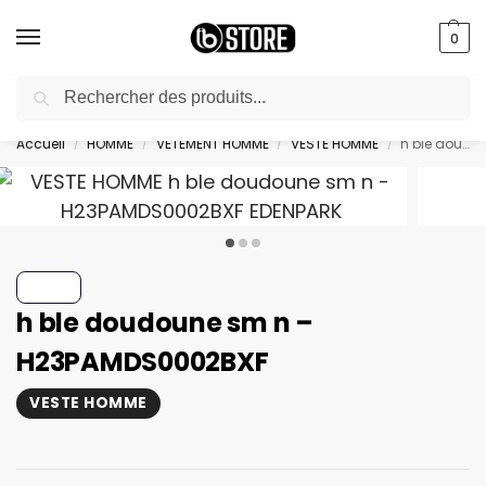
0
Recherche
livraison gratuite au bureau dès 10000 DA avec paiement en ligne
Accueil
HOMME
VETEMENT HOMME
VESTE HOMME
h ble doudoune sm n – H23PAMDS0002BXF
/
/
/
/
h ble doudoune sm n –
H23PAMDS0002BXF
VESTE HOMME