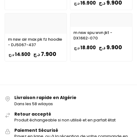
9.900
د.ج
16.900
د.ج
m nsw spu wvn jkt -
DX1662-070
m nsw air max pk fz hoodie
- DJ5067-437
9.900
د.ج
18.800
د.ج
7.900
د.ج
14.500
د.ج
Livraison rapide en Algérie
Dans les 58 wilayas
Retour accepté
Produit échangeable si non utilisé et en parfait état
Paiement Sécurisé
Payez en ligne, ou à la réception de votre commande en